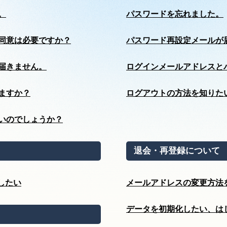
。
パスワードを忘れました。
同意は必要ですか？
パスワード再設定メールが
届きません。
ログインメールアドレスと
ますか？
ログアウトの方法を知りた
いのでしょうか？
退会・再登録について
したい
メールアドレスの変更方法
データを初期化したい、は