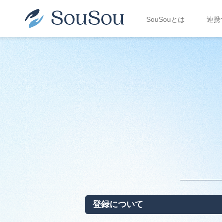
SouSouとは
連携
登録について