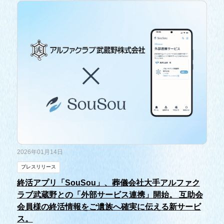
2026年01月14日
プレスリリース
終活アプリ「SouSou」、葬儀会社大手アルファク
ラブ武蔵野との「外部サービス連携」開始。 互助会
会員様の終活情報をご遺族へ確実に伝える新サービ
ス。