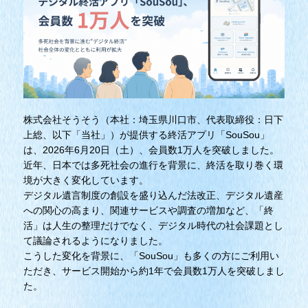
株式会社そうそう（本社：埼玉県川口市、代表取締役：日下
上総、以下「当社」）が提供する終活アプリ「SouSou」
は、2026年6月20日（土）、会員数1万人を突破しました。
近年、日本では多死社会の進行を背景に、終活を取り巻く環
境が大きく変化しています。
デジタル遺言制度の創設を盛り込んだ法改正、デジタル遺産
への関心の高まり、関連サービスや調査の増加など、「終
活」は人生の整理だけでなく、デジタル時代の社会課題とし
て議論されるようになりました。
こうした変化を背景に、「SouSou」も多くの方にご利用い
ただき、サービス開始から約1年で会員数1万人を突破しまし
た。