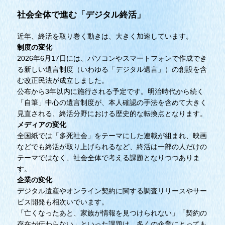
社会全体で進む「デジタル終活」
近年、終活を取り巻く動きは、大きく加速しています。
制度の変化
2026年6月17日には、パソコンやスマートフォンで作成でき
る新しい遺言制度（いわゆる「デジタル遺言」）の創設を含
む改正民法が成立しました。
公布から3年以内に施行される予定です。明治時代から続く
「自筆」中心の遺言制度が、本人確認の手法を含めて大きく
見直される、終活分野における歴史的な転換点となります。
メディアの変化
全国紙では「多死社会」をテーマにした連載が組まれ、映画
などでも終活が取り上げられるなど、終活は一部の人だけの
テーマではなく、社会全体で考える課題となりつつありま
す。
企業の変化
デジタル遺産やオンライン契約に関する調査リリースやサー
ビス開発も相次いでいます。
「亡くなったあと、家族が情報を見つけられない」「契約の
存在が伝わらない」といった課題は、多くの企業にとっても